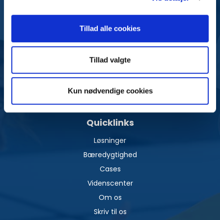
Solar Polaris A/S
Tillad alle cookies
Frydenlundsvej 30, bygning H2
2950 Vedbæk
Danmark
Tillad valgte
+45 24 63 78 48
info@solarpolaris.dk
Kun nødvendige cookies
CVR: 38378171
Quicklinks
Løsninger
Bæredygtighed
Cases
Videnscenter
Om os
Skriv til os