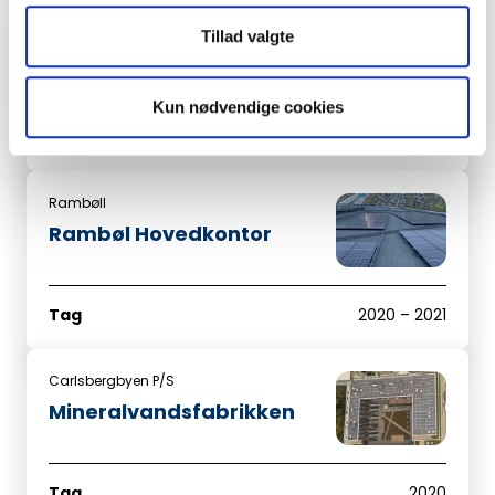
DTU
Tillad valgte
DTU Ballerup
Kun nødvendige cookies
Tag
2021
Rambøll
Rambøl Hovedkontor
Tag
2020 – 2021
Carlsbergbyen P/S
Mineralvandsfabrikken
Tag
2020