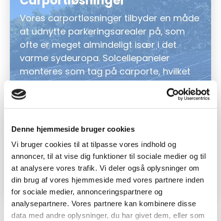
Carportløsninger
Vores carportløsninger tilbyder en måde
at udnytte parkeringsarealer på, som
ofte er meget almindeligt især i det
varme sydeuropa. Solcellepaneler
monteres som tag på carporte, hvilket
beskytter køretøjer mod vejrets
påvirkninger og samtidig genererer grøn
energi. Carportløsninger er ideelle for
virksomheder, der ønsker at kombinere
Denne hjemmeside bruger cookies
funktionalitet med bæredygtighed og
Vi bruger cookies til at tilpasse vores indhold og
maksimere brugen af deres
annoncer, til at vise dig funktioner til sociale medier og til
udendørsarealer.
at analysere vores trafik. Vi deler også oplysninger om
din brug af vores hjemmeside med vores partnere inden
for sociale medier, annonceringspartnere og
analysepartnere. Vores partnere kan kombinere disse
data med andre oplysninger, du har givet dem, eller som