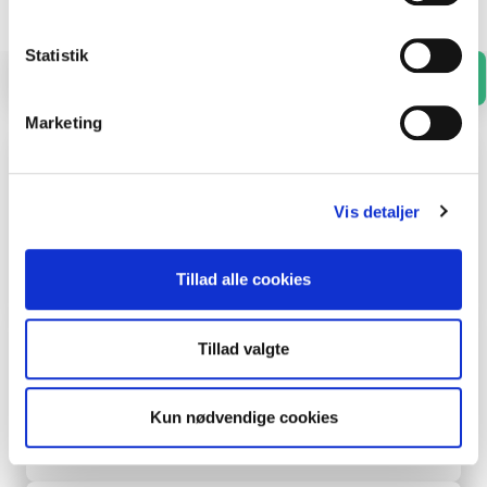
Statistik
Alle
Tage
Marker
Overdækning
Marketing
Region Hovedstaden
Panum Mærskbygningen
Vis detaljer
Tag
2017
Tillad alle cookies
TopDanmark Ejendomme
Tillad valgte
Topdanmark Viby
Kun nødvendige cookies
Tag
2017