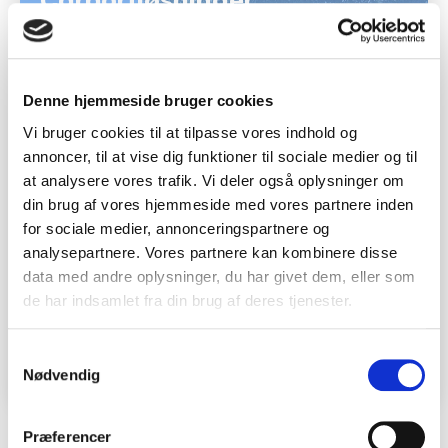
Carportløsninger
Vores carportløsninger tilbyder en måde
at udnytte parkeringsarealer på, som
ofte er meget almindeligt især i det
Denne hjemmeside bruger cookies
varme sydeuropa. Solcellepaneler
Vi bruger cookies til at tilpasse vores indhold og
monteres som tag på carporte, hvilket
annoncer, til at vise dig funktioner til sociale medier og til
beskytter køretøjer mod vejrets
at analysere vores trafik. Vi deler også oplysninger om
påvirkninger og samtidig genererer grøn
din brug af vores hjemmeside med vores partnere inden
energi. Carportløsninger er ideelle for
for sociale medier, annonceringspartnere og
virksomheder, der ønsker at kombinere
analysepartnere. Vores partnere kan kombinere disse
funktionalitet med bæredygtighed og
data med andre oplysninger, du har givet dem, eller som
de har indsamlet fra din brug af deres tjenester.
maksimere brugen af deres
udendørsarealer.
Samtykkevalg
Nødvendig
Præferencer