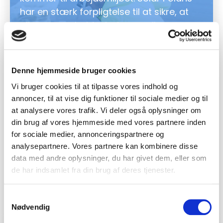
har en stærk forpligtelse til at sikre, at
alle vores arbejdspladser er sikre og
sunde. Vi samarbejder direkte med
Arbejdstilsynet for at finde de bedste
løsninger og sikre overholdelse af alle
Denne hjemmeside bruger cookies
arbejdsmiljøregler. Vi fokuserer især på
Vi bruger cookies til at tilpasse vores indhold og
løft og arbejde i højder, hvor vi
annoncer, til at vise dig funktioner til sociale medier og til
implementerer de nyeste
at analysere vores trafik. Vi deler også oplysninger om
sikkerhedsforanstaltninger og
din brug af vores hjemmeside med vores partnere inden
teknologier. Regelmæssige inspektioner
for sociale medier, annonceringspartnere og
og træningsprogrammer sikrer, at vores
analysepartnere. Vores partnere kan kombinere disse
montører er velinformerede og
data med andre oplysninger, du har givet dem, eller som
de har indsamlet fra din brug af deres tjenester.
forberedte på at håndtere enhver
udfordring.
Samtykkevalg
Nødvendig