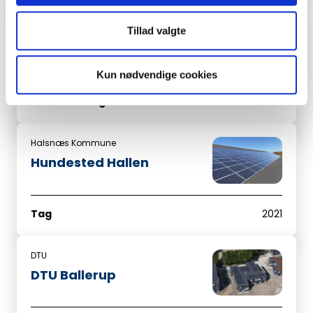
Tillad valgte
Solar A/S
Solceller Solar Brøndby –
P-anlæg
Kun nødvendige cookies
Overdækning
2022
Halsnæs Kommune
Hundested Hallen
Tag
2021
DTU
DTU Ballerup