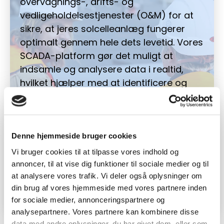
overvågnings-, drifts- og
vedligeholdelsestjenester (O&M) for at
sikre, at jeres solcelleanlæg fungerer
optimalt gennem hele dets levetid. Vores
SCADA-platform gør det muligt at
indsamle og analysere data i realtid,
hvilket hjælper med at identificere og
løse problemer hurtigt. Vi tilbyder også
regelmæssig vedligeholdelse og
inspektioner for at sikre, at systemerne
kører med maksimal effektivitet og
Denne hjemmeside bruger cookies
minimal nedetid.
Vi bruger cookies til at tilpasse vores indhold og
annoncer, til at vise dig funktioner til sociale medier og til
at analysere vores trafik. Vi deler også oplysninger om
Læs mere
din brug af vores hjemmeside med vores partnere inden
for sociale medier, annonceringspartnere og
analysepartnere. Vores partnere kan kombinere disse
data med andre oplysninger, du har givet dem, eller som