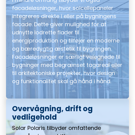
facadeløsninger, hvor solcellepaneler
integreres direkte i eller på bygningens
facade. Dette giver mulighed for at
udnytte lodrette flader til
energiproduktion og tilføjer en moderne
og bæredygtig æstetik til bygningen.
Facadeløsninger er særligt velegnede til
bygninger med begrænset tagareal eller
til arkitektoniske projekter, hvor design
og funktionalitet skal gå hånd i hånd.
Overvågning, drift og
vedligehold
Solar Polaris tilbyder omfattende