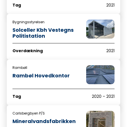
Tag
2021
Bygningsstyrelsen
Solceller Kbh Vestegns
Politistation
Overdækning
2021
Rambøll
Rambøl Hovedkontor
Tag
2020 – 2021
Carlsbergbyen P/S
Mineralvandsfabrikken