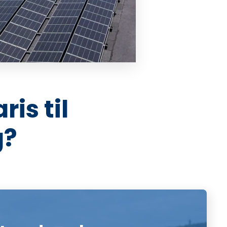
is til
g?