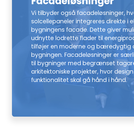
Facadeløsninger
Vi tilbyder også facadeløsninger, hv
solcellepaneler integreres direkte i e
bygningens facade. Dette giver mul
udnytte lodrette flader til energipr
tilføjer en moderne og bæredygtig æ
bygningen. Facadeløsninger er særl
til bygninger med begrænset tagareal
arkitektoniske projekter, hvor desig
funktionalitet skal gå hånd i hånd.