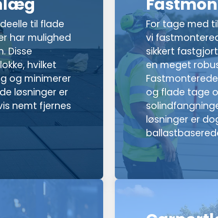
nlæg
Fastmon
eelle til flade
For tage med til
ler har mulighed
vi fastmontered
. Disse
sikkert fastgjort
kke, hvilket
en meget robus
ng og minimerer
Fastmonterede 
de løsninger er
og flade tage o
vis nemt fjernes
solindfangning
løsninger er d
ballastbaserede