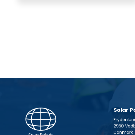
Solar P
Frydenlun
2950 Ved
Danmark