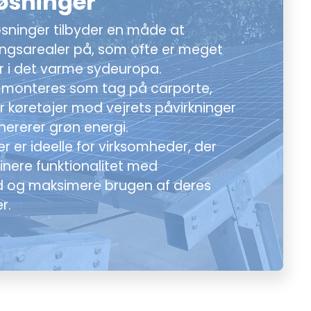
øsninger
sninger tilbyder en måde at
ingsarealer på, som ofte er meget
r i det varme sydeuropa.
r monteres som tag på carporte,
er køretøjer mod vejrets påvirkninger
ererer grøn energi.
r er ideelle for virksomheder, der
inere funktionalitet med
 og maksimere brugen af deres
r.