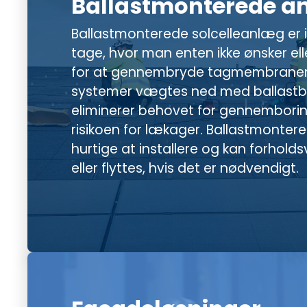
Ballastmonterede a
Ballastmonterede solcelleanlæg er id
tage, hvor man enten ikke ønsker el
for at gennembryde tagmembranen
systemer vægtes ned med ballastblo
eliminerer behovet for gennembori
risikoen for lækager. Ballastmontere
hurtige at installere og kan forholds
eller flyttes, hvis det er nødvendigt.