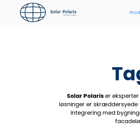
Hop
til
Prod
indhold
Ta
Solar Polaris
er eksperter
løsninger er skræddersyede ti
integrering med bygning
facadelø