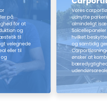
Carportl
or
Vores carportlø
ller på
udnytte parker
ighed for at
almindeligt isæ
oduktion og
Solcellepanele
stetik til
hvilket beskytt
igt velegnede
og samtidig gen
 eller til
Carportløsninge
n og
ønsker at komb
bæredygtighed
udendørsareale