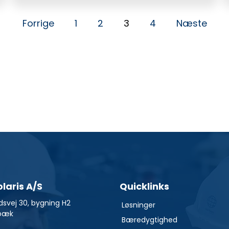
Forrige
1
2
3
4
Næste
olaris A/S
Quicklinks
dsvej 30, bygning H2
Løsninger
bæk
Bæredygtighed