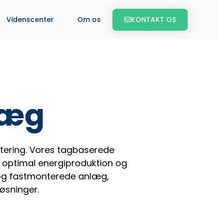
KONTAKT OS
Videnscenter
Om os
læg
ontering. Vores tagbaserede
er optimal energiproduktion og
 og fastmonterede anlæg,
øsninger.