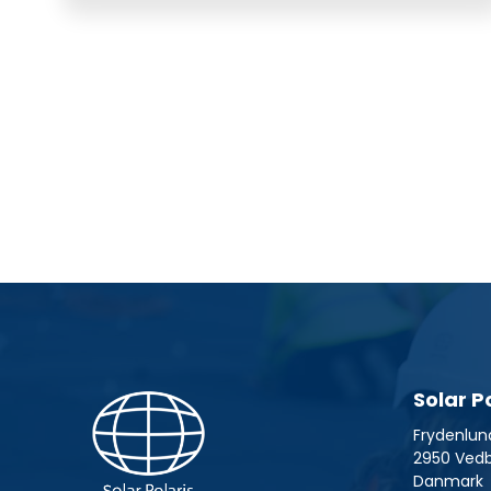
Solar P
Frydenlun
2950 Ved
Danmark