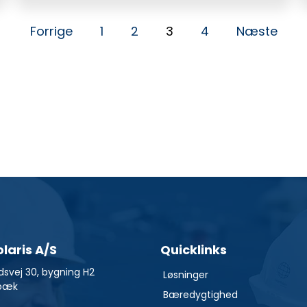
Forrige
1
2
3
4
Næste
olaris A/S
Quicklinks
dsvej 30, bygning H2
Løsninger
bæk
Bæredygtighed