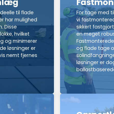
nlæg
Fastmon
eelle til flade
For tage med til
ler har mulighed
vi fastmontered
. Disse
sikkert fastgjort
kke, hvilket
en meget robus
ng og minimerer
Fastmonterede 
de løsninger er
og flade tage o
vis nemt fjernes
solindfangning
løsninger er d
ballastbaserede