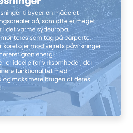
øsninger
sninger tilbyder en måde at
ingsarealer på, som ofte er meget
r i det varme sydeuropa.
r monteres som tag på carporte,
er køretøjer mod vejrets påvirkninger
ererer grøn energi.
r er ideelle for virksomheder, der
inere funktionalitet med
 og maksimere brugen af deres
r.