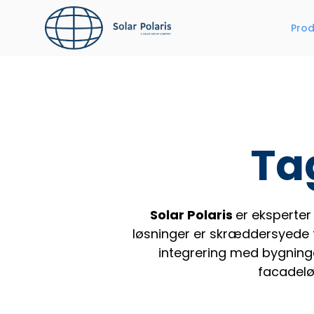
Hop
til
Prod
indhold
Ta
Solar Polaris
er eksperter
løsninger er skræddersyede ti
integrering med bygning
facadelø