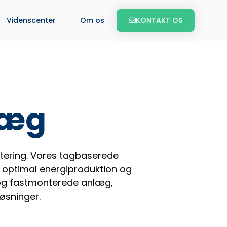
KONTAKT OS
Videnscenter
Om os
læg
ontering. Vores tagbaserede
er optimal energiproduktion og
 og fastmonterede anlæg,
øsninger.