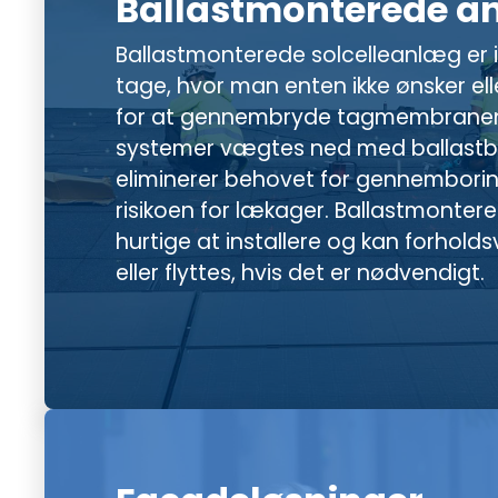
Ballastmonterede a
Ballastmonterede solcelleanlæg er id
tage, hvor man enten ikke ønsker el
for at gennembryde tagmembranen
systemer vægtes ned med ballastblo
eliminerer behovet for gennembori
risikoen for lækager. Ballastmontere
hurtige at installere og kan forholds
eller flyttes, hvis det er nødvendigt.