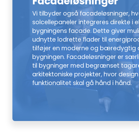
Facadeløsninger
Vi tilbyder også facadeløsninger, hv
solcellepaneler integreres direkte i e
bygningens facade. Dette giver mul
udnytte lodrette flader til energipr
tilføjer en moderne og bæredygtig æ
bygningen. Facadeløsninger er særl
til bygninger med begrænset tagareal
arkitektoniske projekter, hvor desig
funktionalitet skal gå hånd i hånd.