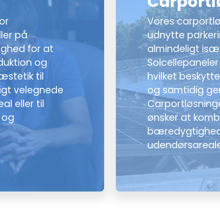
Carportl
or
Vores carportlø
ller på
udnytte parker
ighed for at
almindeligt isæ
oduktion og
Solcellepanele
stetik til
hvilket beskytt
igt velegnede
og samtidig gen
 eller til
Carportløsninge
n og
ønsker at komb
bæredygtighed
udendørsareale