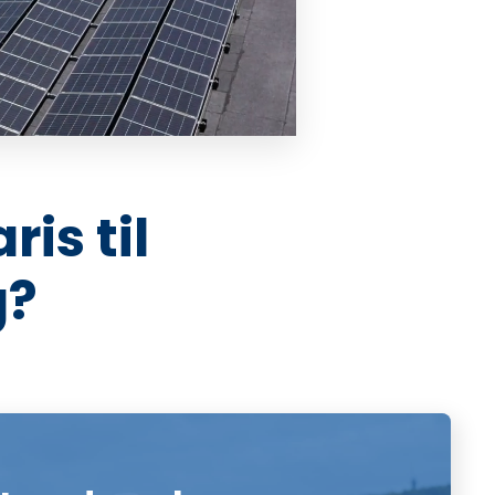
is til
g?