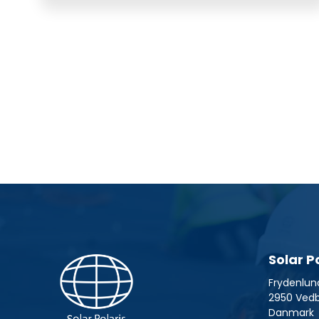
Solar P
Frydenlun
2950 Ved
Danmark