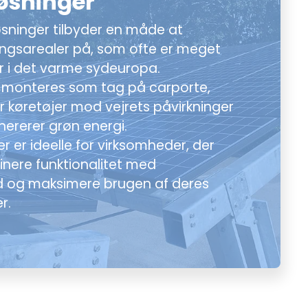
øsninger
sninger tilbyder en måde at
ingsarealer på, som ofte er meget
r i det varme sydeuropa.
r monteres som tag på carporte,
er køretøjer mod vejrets påvirkninger
ererer grøn energi.
r er ideelle for virksomheder, der
inere funktionalitet med
 og maksimere brugen af deres
r.