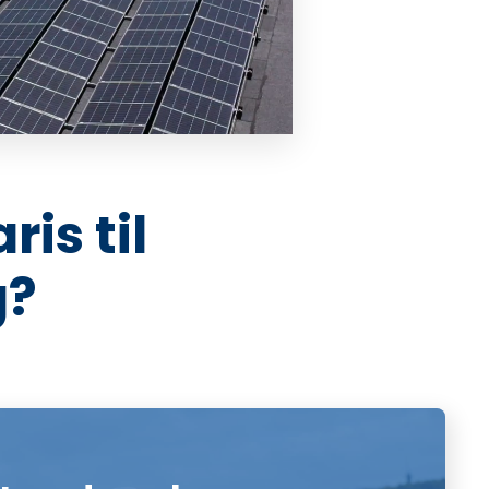
is til
g?