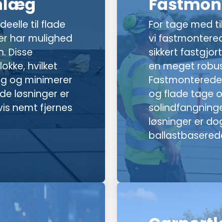
nlæg
Fastmon
eelle til flade
For tage med til
ler har mulighed
vi fastmontered
. Disse
sikkert fastgjort
kke, hvilket
en meget robus
ng og minimerer
Fastmonterede 
de løsninger er
og flade tage o
vis nemt fjernes
solindfangning
løsninger er d
ballastbaserede