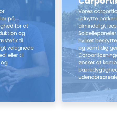
Carportl
or
Vores carportlø
ller på
udnytte parker
ighed for at
almindeligt isæ
oduktion og
Solcellepanele
stetik til
hvilket beskytt
igt velegnede
og samtidig gen
 eller til
Carportløsninge
n og
ønsker at komb
bæredygtighed
udendørsareale