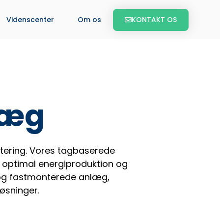
KONTAKT OS
Videnscenter
Om os
læg
ontering. Vores tagbaserede
er optimal energiproduktion og
 og fastmonterede anlæg,
øsninger.