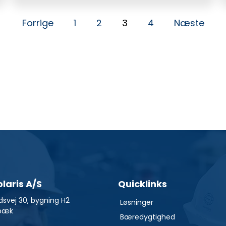
Forrige
1
2
3
4
Næste
olaris A/S
Quicklinks
dsvej 30, bygning H2
Løsninger
bæk
Bæredygtighed