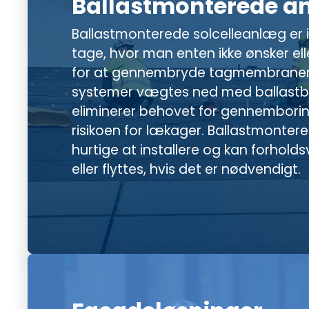
Ballastmonterede a
Ballastmonterede solcelleanlæg er id
tage, hvor man enten ikke ønsker el
for at gennembryde tagmembranen
systemer vægtes ned med ballastblo
eliminerer behovet for gennembori
risikoen for lækager. Ballastmontere
hurtige at installere og kan forholds
eller flyttes, hvis det er nødvendigt.