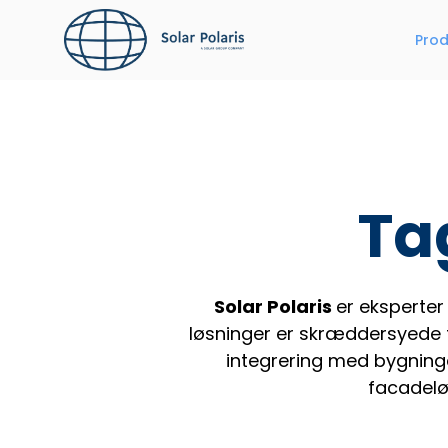
Hop
til
Prod
indhold
Ta
Solar Polaris
er eksperter
løsninger er skræddersyede ti
integrering med bygning
facadelø