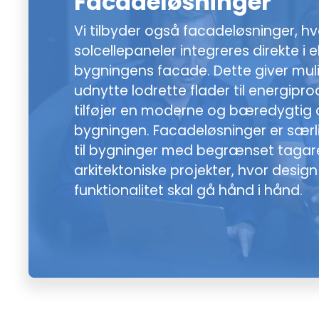
Facadeløsninger
Vi tilbyder også facadeløsninger, hv
solcellepaneler integreres direkte i e
bygningens facade. Dette giver mul
udnytte lodrette flader til energipr
tilføjer en moderne og bæredygtig æ
bygningen. Facadeløsninger er særl
til bygninger med begrænset tagareal
arkitektoniske projekter, hvor desig
funktionalitet skal gå hånd i hånd.