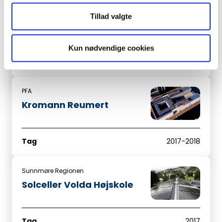
Sjatox
Tillad valgte
Bådehavnsgade 42
Kun nødvendige cookies
Tag
2018 – 2019
PFA
Kromann Reumert
Tag
2017-2018
Sunnmøre Regionen
Solceller Volda Højskole
Tag
2017