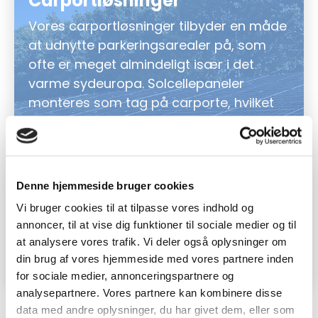
Carportløsninger
Vores carportløsninger tilbyder en måde
at udnytte parkeringsarealer på, som
ofte er meget almindeligt især i det
varme sydeuropa. Solcellepaneler
monteres som tag på carporte, hvilket
beskytter køretøjer mod vejrets
påvirkninger og samtidig genererer grøn
energi. Carportløsninger er ideelle for
virksomheder, der ønsker at kombinere
Denne hjemmeside bruger cookies
funktionalitet med bæredygtighed og
Vi bruger cookies til at tilpasse vores indhold og
maksimere brugen af deres
annoncer, til at vise dig funktioner til sociale medier og til
udendørsarealer.
at analysere vores trafik. Vi deler også oplysninger om
din brug af vores hjemmeside med vores partnere inden
for sociale medier, annonceringspartnere og
analysepartnere. Vores partnere kan kombinere disse
data med andre oplysninger, du har givet dem, eller som