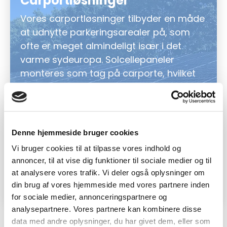
Carportløsninger
Vores carportløsninger tilbyder en måde
at udnytte parkeringsarealer på, som
ofte er meget almindeligt især i det
varme sydeuropa. Solcellepaneler
monteres som tag på carporte, hvilket
beskytter køretøjer mod vejrets
påvirkninger og samtidig genererer grøn
energi. Carportløsninger er ideelle for
virksomheder, der ønsker at kombinere
Denne hjemmeside bruger cookies
funktionalitet med bæredygtighed og
Vi bruger cookies til at tilpasse vores indhold og
maksimere brugen af deres
annoncer, til at vise dig funktioner til sociale medier og til
udendørsarealer.
at analysere vores trafik. Vi deler også oplysninger om
din brug af vores hjemmeside med vores partnere inden
for sociale medier, annonceringspartnere og
analysepartnere. Vores partnere kan kombinere disse
data med andre oplysninger, du har givet dem, eller som