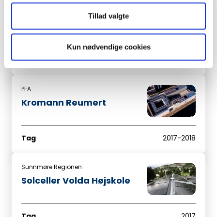
Sjatox
Tillad valgte
Bådehavnsgade 42
Kun nødvendige cookies
Tag
2018 – 2019
PFA
Kromann Reumert
Tag
2017-2018
Sunnmøre Regionen
Solceller Volda Højskole
Tag
2017