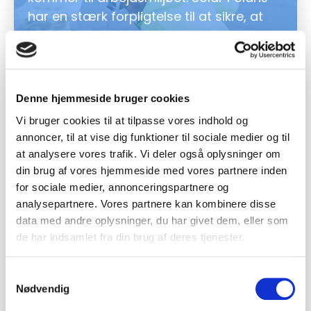
har en stærk forpligtelse til at sikre, at
alle vores arbejdspladser er sikre og
sunde. Vi samarbejder direkte med
Arbejdstilsynet for at finde de bedste
løsninger og sikre overholdelse af alle
Denne hjemmeside bruger cookies
arbejdsmiljøregler. Vi fokuserer især på
Vi bruger cookies til at tilpasse vores indhold og
løft og arbejde i højder, hvor vi
annoncer, til at vise dig funktioner til sociale medier og til
implementerer de nyeste
at analysere vores trafik. Vi deler også oplysninger om
sikkerhedsforanstaltninger og
din brug af vores hjemmeside med vores partnere inden
teknologier. Regelmæssige inspektioner
for sociale medier, annonceringspartnere og
og træningsprogrammer sikrer, at vores
analysepartnere. Vores partnere kan kombinere disse
montører er velinformerede og
data med andre oplysninger, du har givet dem, eller som
de har indsamlet fra din brug af deres tjenester.
forberedte på at håndtere enhver
udfordring.
Samtykkevalg
Nødvendig